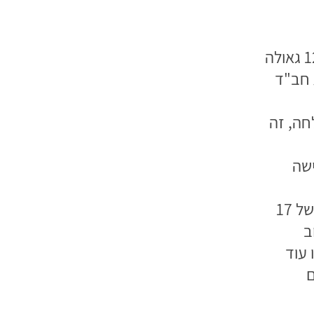
מכיתה עם 17 תלמידים לשכבה של 120 גאולה
 חב"ד
חה, זה
ישה
את בית הספר התחלנו עם כיתה אחת של 17
ב
ם! היו עוד
ם