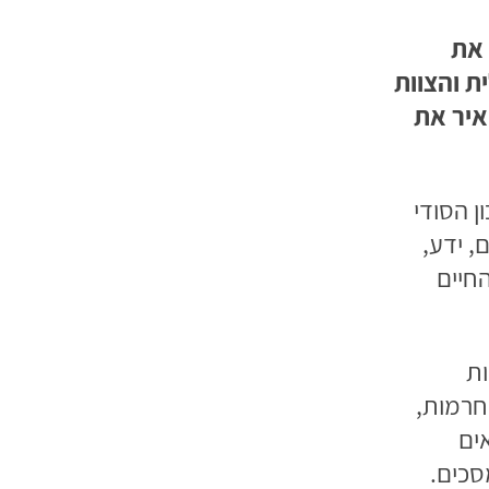
 את
 והצוות
איר את
 הסודי
, ידע,
חיים
ות
 חרמות,
ים
סכים.