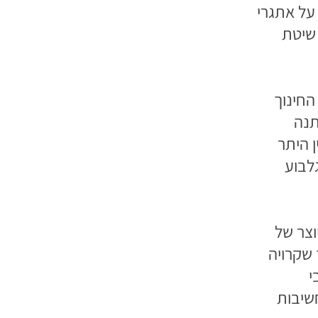
 על אתגרי
 שיטת
החינוך
תנה
 היתר
גלבוע
צר של
 שקרויה
י
שיבות