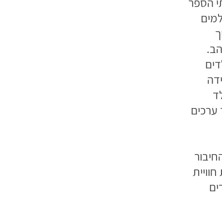
י הספר
למים
ך
הב.
דים
דה
ד
 ערכים
חיבור
חוויית
ים