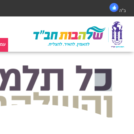
ב"ה
עמו