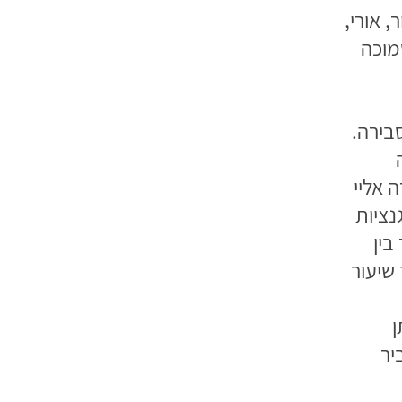
 אורי,
מוכה
בירה.
 אליי
נציות
בין
שיעור
ן
יר