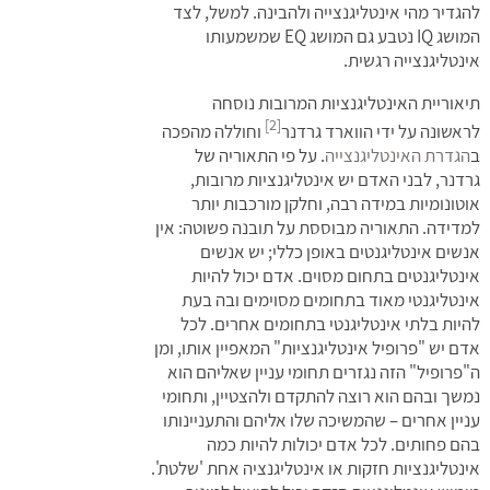
להגדיר מהי אינטליגנצייה ולהבינה. למשל, לצד
המושג IQ נטבע גם המושג EQ שמשמעותו
אינטליגנצייה רגשית.
תיאוריית האינטליגנציות המרובות נוסחה
[2]
לראשונה על ידי הווארד גרדנר
וחוללה מהפכה
ב
הגדרת האינטליגנצייה
. על פי התאוריה של
גרדנר, לבני האדם יש אינטליגנציות מרובות,
אוטונומיות במידה רבה, וחלקן מורכבות יותר
למדידה. התאוריה מבוססת על תובנה פשוטה: אין
אנשים אינטליגנטים באופן כללי; יש אנשים
אינטליגנטים בתחום מסוים. אדם יכול להיות
אינטליגנטי מאוד בתחומים מסוימים ובה בעת
להיות בלתי אינטליגנטי בתחומים אחרים. לכל
אדם יש "פרופיל אינטליגנציות" המאפיין אותו, ומן
ה"פרופיל" הזה נגזרים תחומי עניין שאליהם הוא
נמשך ובהם הוא רוצה להתקדם ולהצטיין, ותחומי
עניין אחרים – שהמשיכה שלו אליהם והתעניינותו
בהם פחותים. לכל אדם יכולות להיות כמה
אינטליגנציות חזקות או אינטליגנציה אחת 'שלטת'.