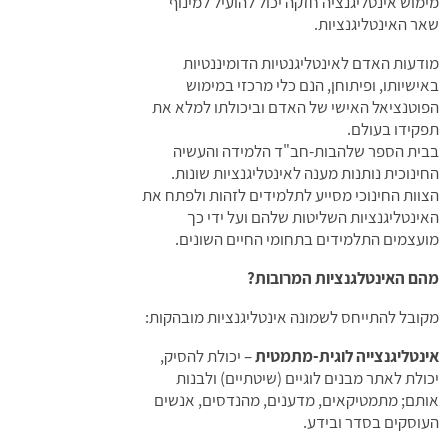
מימוש אינטליגנציה חזקה יכול להועיל למינוף
שאר האינטליגנציות.
מודעות האדם לאינטליגנטיות הדומיננטיות
באישיותו, ופיתוחן, הנם כלי מרכזי במימוש
הפוטנציאל האישי של האדם וביכולתו למלא את
תפקידו בעולם.
בבית הספר שלהבות-חב"ד הלמידה והעשיה
החינוכית נותנות מענה לאינטליגנציות שונות.
הצוות החינוכי מסייע לתלמידים לזהות ולפתח את
האינטליגנציות השליטות שלהם ועל ידי כך
מועצמים התלמידים בתחומי החיים השונים.
מהם האינטלגנציות המרובות?
מקובל להתייחס לשמונה אינטליגנציות מובהקות:
אינטליגנצייה לוגית-מתמטית
– יכולת להסיק,
יכולת לאתר מבנים לוגיים (שיטתיים) ולבנות
אותם; מתמטיקאים, מדענים, מהנדסים, אנשים
העוסקים בסדר ובידע.